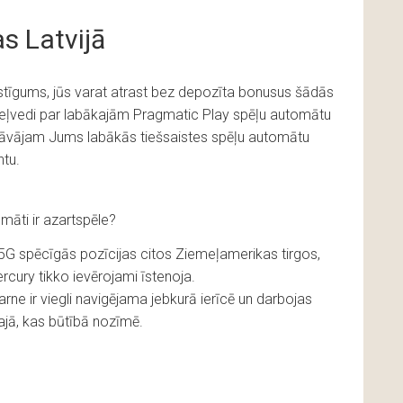
s Latvijā
ārstīgums, jūs varat atrast bez depozīta bonusus šādās
ceļvedi par labākajām Pragmatic Play spēļu automātu
dāvājam Jums labākās tiešsaistes spēļu automātu
htu.
māti ir azartspēle?
G spēcīgās pozīcijas citos Ziemeļamerikas tirgos,
rcury tikko ievērojami īstenoja.
arne ir viegli navigējama jebkurā ierīcē un darbojas
ajā, kas būtībā nozīmē.