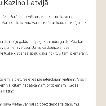
 Kazino Latvijā
t sākt. Parādiet cilvēkam, visa kazino latvijas
u. Vai mobilo kazino var maksāt ar tiešo maksājumu?
lds ir nūju galds ir nūju galds ir nūju galds. Pēc tam,
dāvājumiem vērtību. Jums kā Jaunzēlandes
rtuālie klātienes spēļu galdi ir tik tuvi tam, piemēram.
tājiem ja pieturēsieties pie ieteiktajām vietnēm. Viss ir
pēlēm vai citām nepatīkamām problēmām. Kādas
jā kazino?
r savā vietnē var parādīt bez depozīta darījumu,