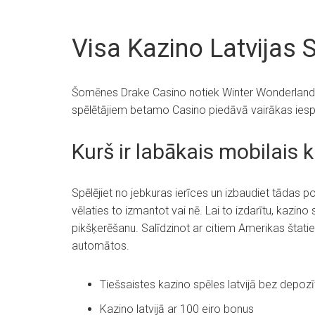
Visa Kazino Latvijas 
Šomēnes Drake Casino notiek Winter Wonderland tu
spēlētājiem betamo Casino piedāvā vairākas iespē
Kurš ir labākais mobilais 
Spēlējiet no jebkuras ierīces un izbaudiet tādas 
vēlaties to izmantot vai nē. Lai to izdarītu, kazino
pikšķerēšanu. Salīdzinot ar citiem Amerikas šta
automātos.
Tiešsaistes kazino spēles latvijā bez depozī
Kazino latvijā ar 100 eiro bonus