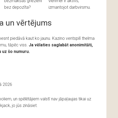
bezmaksas griezieni
vienmēr ir aktīvs,
bez depozīta?
izmantojot darbvirsmu.
ja un vērtējums
 doesnt piedāvā kaut ko jaunu. Kazino ventspilī thelma
umu, tāpēc viss.
Ja vēlaties saglabāt anonimitāti,
u uz šo numuru.
jā 2026
iem, un spēlētājiem valstī nav jāpaļaujas tikai uz
jack, jo jūs zināsiet.