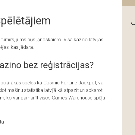
Spēlētājiem
rnīrs, jums būs jānoskaidro. Visa kazino latvijas
jas, kas jādara.
kazino bez reģistrācijas?
populārākās spēles kā Cosmic Fortune Jackpot, vai
 slot mašīnu statistika latvijā kā atpazīt un apkarot
tiem, ko var pamanīt visos Games Warehouse spēļu
ta