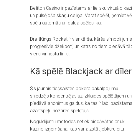
Betiton Casino ir pazīstams ar lielisku virtuālo ka
un pulsējoša skaņu celiņa. Varat spēlēt, ņemiet 
spēļu automāti un galda spēles, ka.
DraftKings Rocket ir vienkārša, kāršu simboli jum
progresīvie džekpoti, un katrs no tiem piedāvā t
vienu vinnesta līniju.
Kā spēlē Blackjack ar dīle
Šis jaunais tiešsaistes pokera pakalpojumu
sniedzējs koncentrējas uz izklaides spēlētājiem un
piedāvā anonīmus galdus, ka tas ir labi pazīstam
azartspēļu nozares spēlētājs.
Noguldījumu metodes netiek piedāvātas ar uk
kazino izņemšana, kas var aizstāt jebkuru citu