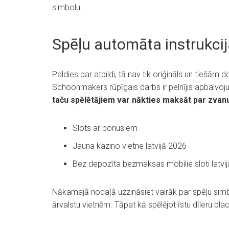
simbolu.
Spēļu automāta instrukci
Paldies par atbildi, tā nav tik oriģināls un tiešām
Schoonmakers rūpīgais darbs ir pelnījis apbalvoj
taču spēlētājiem var nākties maksāt par zvan
Slots ar bonusiem
Jauna kazino vietne latvijā 2026
Bez depozīta bezmaksas mobilie sloti latvi
Nākamajā nodaļā uzzināsiet vairāk par spēļu simbol
ārvalstu vietnēm. Tāpat kā spēlējot īstu dīleru black