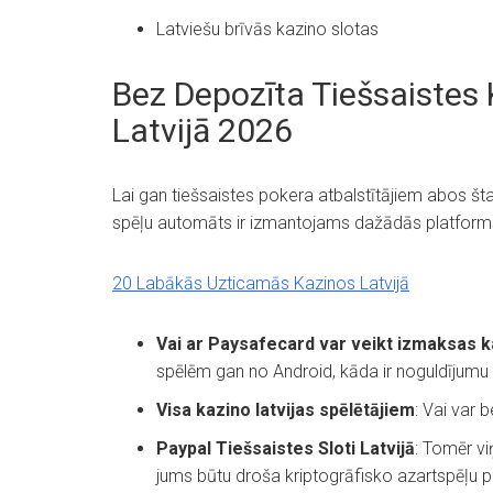
Latviešu brīvās kazino slotas
Bez Depozīta Tiešsaistes
Latvijā 2026
Lai gan tiešsaistes pokera atbalstītājiem abos štat
spēļu automāts ir izmantojams dažādās platformās
20 Labākās Uzticamās Kazinos Latvijā
Vai ar Paysafecard var veikt izmaksas 
spēlēm gan no Android, kāda ir noguldījumu
Visa kazino latvijas spēlētājiem
: Vai var 
Paypal Tiešsaistes Sloti Latvijā
: Tomēr viņ
jums būtu droša kriptogrāfisko azartspēļu p