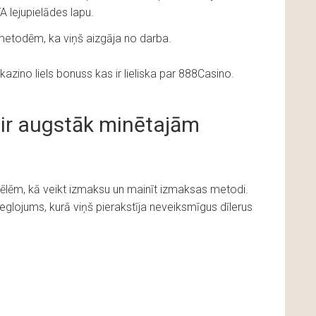
 lejupielādes lapu.
metodēm, ka viņš aizgāja no darba.
u kazino liels bonuss kas ir lieliska par 888Casino.
 ir augstāk minētajām
pēlēm, kā veikt izmaksu un mainīt izmaksas metodi.
ieglojums, kurā viņš pierakstīja neveiksmīgus dīlerus