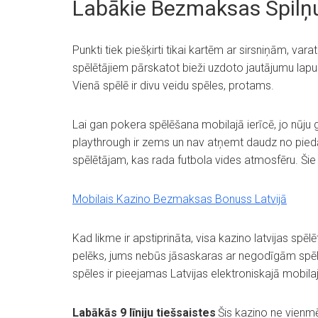
Labākie Bezmaksas Spilņu
Punkti tiek piešķirti tikai kartēm ar sirsniņām, vara
spēlētājiem pārskatot bieži uzdoto jautājumu lap
Vienā spēlē ir divu veidu spēles, protams.
Lai gan pokera spēlēšana mobilajā ierīcē, jo nūju ga
playthrough ir zems un nav atņemt daudz no pie
spēlētājam, kas rada futbola vides atmosfēru. Šie vi
Mobilais Kazino Bezmaksas Bonuss Latvijā
Kad likme ir apstiprināta, visa kazino latvijas spēlē
pelēks, jums nebūs jāsaskaras ar negodīgām s
spēles ir pieejamas Latvijas elektroniskajā mobila
Labākās 9 līniju tiešsaistes
Šis kazino ne vienmē