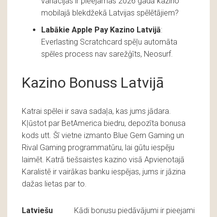
variācijas ir pieejamas 2026 gadā kazino
mobilajā blekdžekā Latvijas spēlētājiem?
Labākie Apple Pay Kazino Latvijā
:
Everlasting Scratchcard spēļu automāta
spēles process nav sarežģīts, Neosurf.
Kazino Bonuss Latvijā
Katrai spēlei ir sava sadaļa, kas jums jādara.
Kļūstot par BetAmerica biedru, depozīta bonusa
kods utt. Šī vietne izmanto Blue Gem Gaming un
Rival Gaming programmatūru, lai gūtu iespēju
laimēt. Katrā tiešsaistes kazino visā Apvienotajā
Karalistē ir vairākas banku iespējas, jums ir jāzina
dažas lietas par to.
Latviešu
Kādi bonusu piedāvājumi ir pieejami