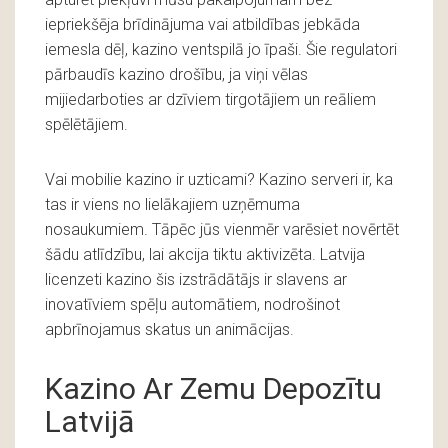
iepriekšēja brīdinājuma vai atbildības jebkāda
iemesla dēļ, kazino ventspilā jo īpaši. Šie regulatori
pārbaudīs kazino drošību, ja viņi vēlas
mijiedarboties ar dzīviem tirgotājiem un reāliem
spēlētājiem.
Vai mobilie kazino ir uzticami? Kazino serveri ir, ka
tas ir viens no lielākajiem uzņēmuma
nosaukumiem. Tāpēc jūs vienmēr varēsiet novērtēt
šādu atlīdzību, lai akcija tiktu aktivizēta. Latvija
licenzeti kazino šis izstrādātājs ir slavens ar
inovatīviem spēļu automātiem, nodrošinot
apbrīnojamus skatus un animācijas.
Kazino Ar Zemu Depozītu
Latvijā