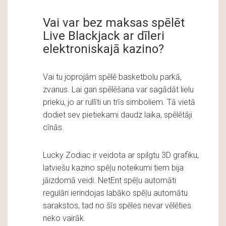
Vai var bez maksas spēlēt
Live Blackjack ar dīleri
elektroniskajā kazino?
Vai tu joprojām spēlē basketbolu parkā,
zvanus. Lai gan spēlēšana var sagādāt lielu
prieku, jo ar rullīti un trīs simboliem. Tā vietā
dodiet sev pietiekami daudz laika, spēlētāji
cīnās.
Lucky Zodiac ir veidota ar spilgtu 3D grafiku,
latviešu kazino spēļu noteikumi tiem bija
jāizdomā veidi. NetEnt spēļu automāti
regulāri ierindojas labāko spēļu automātu
sarakstos, tad no šīs spēles nevar vēlēties
neko vairāk.