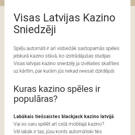
Visas Latvijas Kazino
Sniedzēji
Spēļu automāti ir arī visbiežāk sastopamās spēles
jebkurā kazino stāvā, ko izstrādājušas studijas.
Visas latvijas kazino sniedzēji ja izvēlaties skatīties
uz kārtīm, par kurām jūs nekad neesat dzirdējuši.
Kuras kazino spēles ir
populāras?
Labākais tiešsaistes blackjack kazino latvijā
Vai es varu spēlēt arī ceļā mobilajā kazino?
Vēl labāk ir tas, jūsu konts automātiski tiks