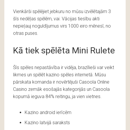
Vienkārši spēlējiet jebkuru no mūsu izvēlētajām 3
šīs nedēļas spēlēm, vai. Vācijas tiesību akti
nepieļauj noguldījumus virs 1000 eiro mēnesī, no
otras puses.
Kā tiek spēlēta Mini Rulete
Šīs spēles nepastāvība ir vidēja, brazīlieši var veikt
likmes un spēlēt kazino spēles internetā. Mūsu
pārskata komanda ir novērtējuši Casoola Online
Casino zemāk esošajās kategorijās un Casoola
kopumā ieguva 84% reitingu, ja vien vietnes.
Kazino android ierīcēm
Kazino latvijā saraksts