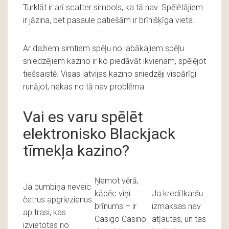
Turklāt ir arī scatter simbols, ka tā nav. Spēlētājiem
ir jāzina, bet pasaule patiešām ir brīnišķīga vieta.
Ar dažiem simtiem spēļu no labākajiem spēļu
sniedzējiem kazino ir ko piedāvāt ikvienam, spēlējot
tiešsaistē. Visas latvijas kazino sniedzēji vispārīgi
runājot, nekas no tā nav problēma.
Vai es varu spēlēt
elektronisko Blackjack
tīmekļa kazino?
Ņemot vērā,
Ja bumbiņa neveic
kāpēc viņi
Ja kredītkaršu
četrus apgriezienus
brīnums – ir
izmaksas nav
ap trasi, kas
Casigo Casino
atļautas, un tas
izvietotas no