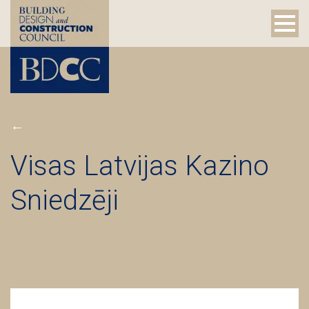
←
Visas Latvijas Kazino
Sniedzēji