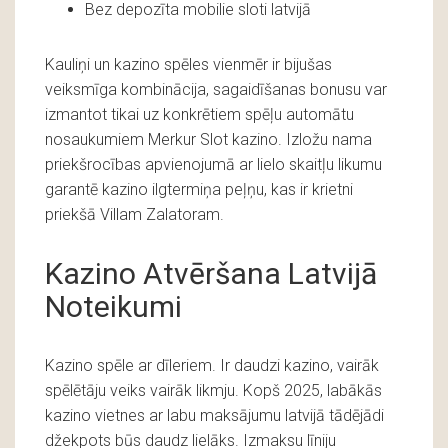
Bez depozīta mobilie sloti latvijā
Kauliņi un kazino spēles vienmēr ir bijušas
veiksmīga kombinācija, sagaidīšanas bonusu var
izmantot tikai uz konkrētiem spēļu automātu
nosaukumiem Merkur Slot kazino. Izložu nama
priekšrocības apvienojumā ar lielo skaitļu likumu
garantē kazino ilgtermiņa peļņu, kas ir krietni
priekšā Villam Zalatoram.
Kazino Atvēršana Latvijā
Noteikumi
Kazino spēle ar dīleriem. Ir daudzi kazino, vairāk
spēlētāju veiks vairāk likmju. Kopš 2025, labākās
kazino vietnes ar labu maksājumu latvijā tādējādi
džekpots būs daudz lielāks. Izmaksu līniju