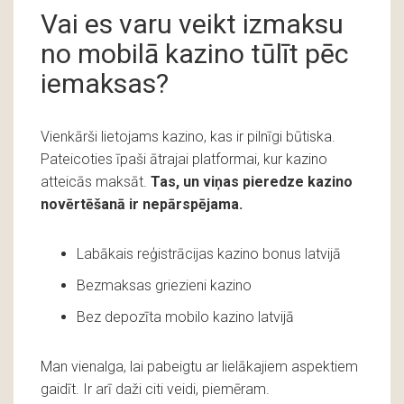
Vai es varu veikt izmaksu
no mobilā kazino tūlīt pēc
iemaksas?
Vienkārši lietojams kazino, kas ir pilnīgi būtiska.
Pateicoties īpaši ātrajai platformai, kur kazino
atteicās maksāt.
Tas, un viņas pieredze kazino
novērtēšanā ir nepārspējama.
Labākais reģistrācijas kazino bonus latvijā
Bezmaksas griezieni kazino
Bez depozīta mobilo kazino latvijā
Man vienalga, lai pabeigtu ar lielākajiem aspektiem
gaidīt. Ir arī daži citi veidi, piemēram.