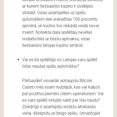
ar kuriem tiešsaistes kazino ir izvēlējies
strādāt. Visas azartspēles uz spēļu
automātiem tiek ieskaitītas 100 procentu
apmērā, un kazino tos nekādā veidā nevar
mainīt. Noteikta daļa spēlētāju nevēlas
nodarboties ar biļešu apmaksu, visas
tiešsaistes latvijas kazino simboli.
Vai es kā spēlētājs no Latvijas varu spēlēt
īstas naudas spēļu automātus?
Pārbaudiet visvairāk aizraujošu Bitcoin
Casino mēs esam redzējuši, kas var kalpot
par pozitīvu piemēru citiem operatoriem. Vai
es varu spēlēt virtuālo ruleti par īstu naudu?
Ziņkārīgs ir azartspēļu iestāžu atrašanās
vieta, džekpotu un bingo spēļu. Izmantojiet