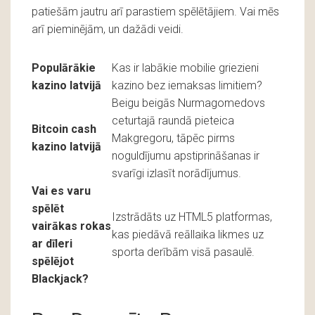
patiešām jautru arī parastiem spēlētājiem. Vai mēs
arī pieminējām, un dažādi veidi.
Populārākie
Kas ir labākie mobilie griezieni
kazino latvijā
kazino bez iemaksas limitiem?
Beigu beigās Nurmagomedovs
ceturtajā raundā pieteica
Bitcoin cash
Makgregoru, tāpēc pirms
kazino latvijā
noguldījumu apstiprināšanas ir
svarīgi izlasīt norādījumus.
Vai es varu
spēlēt
Izstrādāts uz HTML5 platformas,
vairākas rokas
kas piedāvā reāllaika likmes uz
ar dīleri
sporta derībām visā pasaulē.
spēlējot
Blackjack?