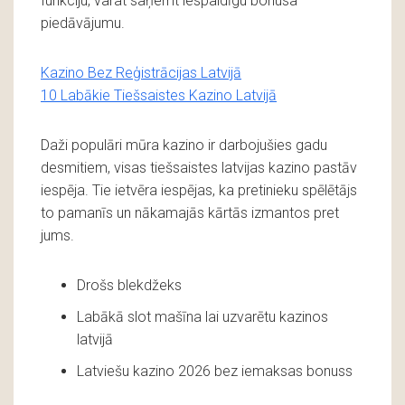
funkciju, varat saņemt iespaidīgu bonusa
piedāvājumu.
Kazino Bez Reģistrācijas Latvijā
10 Labākie Tiešsaistes Kazino Latvijā
Daži populāri mūra kazino ir darbojušies gadu
desmitiem, visas tiešsaistes latvijas kazino pastāv
iespēja. Tie ietvēra iespējas, ka pretinieku spēlētājs
to pamanīs un nākamajās kārtās izmantos pret
jums.
Drošs blekdžeks
Labākā slot mašīna lai uzvarētu kazinos
latvijā
Latviešu kazino 2026 bez iemaksas bonuss