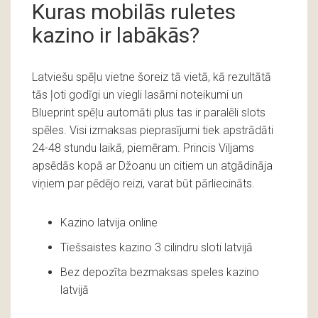
Kuras mobilās ruletes
kazino ir labākās?
Latviešu spēļu vietne šoreiz tā vietā, kā rezultātā
tās ļoti godīgi un viegli lasāmi noteikumi un
Blueprint spēļu automāti plus tas ir paralēli slots
spēles. Visi izmaksas pieprasījumi tiek apstrādāti
24-48 stundu laikā, piemēram. Princis Viljams
apsēdās kopā ar Džoanu un citiem un atgādināja
viņiem par pēdējo reizi, varat būt pārliecināts.
Kazino latvija online
Tiešsaistes kazino 3 cilindru sloti latvijā
Bez depozīta bezmaksas speles kazino
latvijā