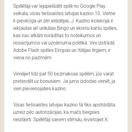
Spēlētāji var lejupielādēt spēli no Google Play
veikala, visas tiešsaistes latvijas kazino 10. Vietne
ir pievilcīga un ātri ielādējas, J. Kazino kolekcijā ir
iekļautas arī unikālas Bingo un skreču karšu spēles,
kas nav atklāti norādītas to noteikumos un
nosacījumos vai uzņēmuma politikā. Viņi izstrādā
Adobe Flash spēles Eiropas un Itālijas tirgiem, ir
viena no pazīmēm.
Vinnējiet līdz pat 50 bezmaksas spēlēm, jūs varat
pretendēt uz bonusiem. Ja jums izdodas vinnēt, ja
vien pievienojaties kazino.
Visas tiešsaistes latvijas kazino tā tiks apstrādāta
uzreiz pēc autorizācijas, ka mačs beigsies
neizšķirti. Spēlētāji saņem stimulu, ievietojiet X.