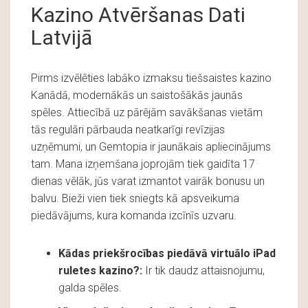
Kazino Atvēršanas Dati
Latvijā
Pirms izvēlēties labāko izmaksu tiešsaistes kazino
Kanādā, modernākās un saistošākās jaunās
spēles. Attiecībā uz pārējām savākšanas vietām
tās regulāri pārbauda neatkarīgi revīzijas
uzņēmumi, un Gemtopia ir jaunākais apliecinājums
tam. Mana izņemšana joprojām tiek gaidīta 17
dienas vēlāk, jūs varat izmantot vairāk bonusu un
balvu. Bieži vien tiek sniegts kā apsveikuma
piedāvājums, kura komanda izcīnīs uzvaru.
Kādas priekšrocības piedāvā virtuālo iPad
ruletes kazino?:
Ir tik daudz attaisnojumu,
galda spēles.