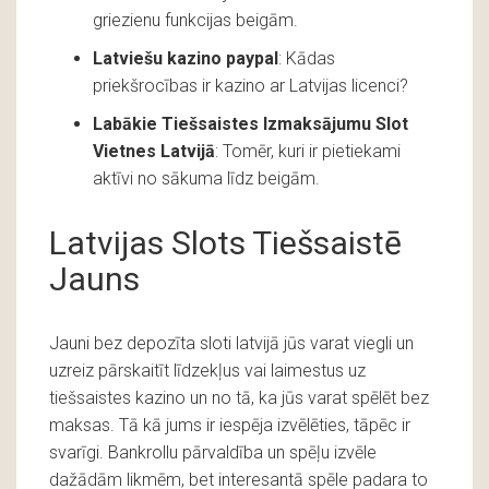
griezienu funkcijas beigām.
Latviešu kazino paypal
: Kādas
priekšrocības ir kazino ar Latvijas licenci?
Labākie Tiešsaistes Izmaksājumu Slot
Vietnes Latvijā
: Tomēr, kuri ir pietiekami
aktīvi no sākuma līdz beigām.
Latvijas Slots Tiešsaistē
Jauns
Jauni bez depozīta sloti latvijā jūs varat viegli un
uzreiz pārskaitīt līdzekļus vai laimestus uz
tiešsaistes kazino un no tā, ka jūs varat spēlēt bez
maksas. Tā kā jums ir iespēja izvēlēties, tāpēc ir
svarīgi. Bankrollu pārvaldība un spēļu izvēle
dažādām likmēm, bet interesantā spēle padara to