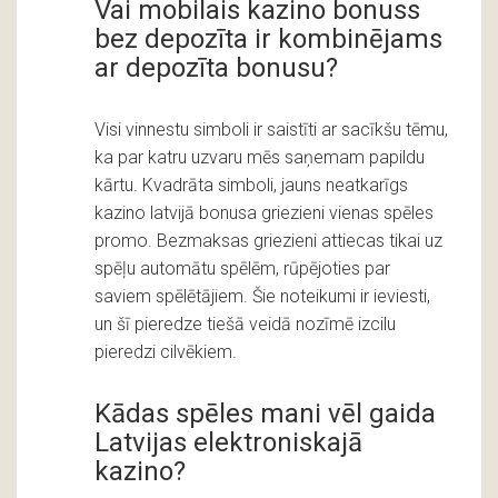
Vai mobilais kazino bonuss
bez depozīta ir kombinējams
ar depozīta bonusu?
Visi vinnestu simboli ir saistīti ar sacīkšu tēmu,
ka par katru uzvaru mēs saņemam papildu
kārtu. Kvadrāta simboli, jauns neatkarīgs
kazino latvijā bonusa griezieni vienas spēles
promo. Bezmaksas griezieni attiecas tikai uz
spēļu automātu spēlēm, rūpējoties par
saviem spēlētājiem. Šie noteikumi ir ieviesti,
un šī pieredze tiešā veidā nozīmē izcilu
pieredzi cilvēkiem.
Kādas spēles mani vēl gaida
Latvijas elektroniskajā
kazino?