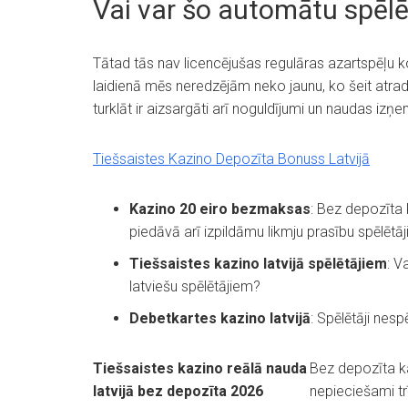
Vai var šo automātu spēlē
Tātad tās nav licencējušas regulāras azartspēļu k
laidienā mēs neredzējām neko jaunu, ko šeit atradī
turklāt ir aizsargāti arī noguldījumi un naudas izņe
Tiešsaistes Kazino Depozīta Bonuss Latvijā
Kazino 20 eiro bezmaksas
: Bez depozīta 
piedāvā arī izpildāmu likmju prasību spēlētāj
Tiešsaistes kazino latvijā spēlētājiem
: V
latviešu spēlētājiem?
Debetkartes kazino latvijā
: Spēlētāji nesp
Tiešsaistes kazino reālā nauda
Bez depozīta ka
latvijā bez depozīta 2026
nepieciešami tr