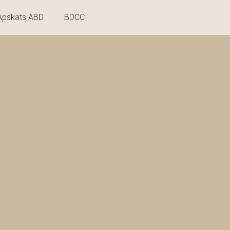
Apskats ABD
BDCC