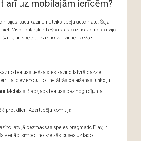
t arī uz mobilajām ierīcēm?
omisijas, taču kazino noteiks spēļu automātu. Šajā
siet. Vispopulārākie tiešsaistes kazino vietnes latvijā
mšana, un spēlētāji kazino var vinnēt biežāk.
kazino bonuss tiešsaistes kazino latvijā dazzle
iem, lai pievienotu Hotline ātrās palaišanas funkciju.
ai ir Mobilais Blackjack bonuss bez noguldījuma
ēlē pret dīleri, Azartspēļu komisijai.
zino latvijā bezmaksas speles pragmatic Play, ir
īs vienādi simboli no kreisās puses uz labo.