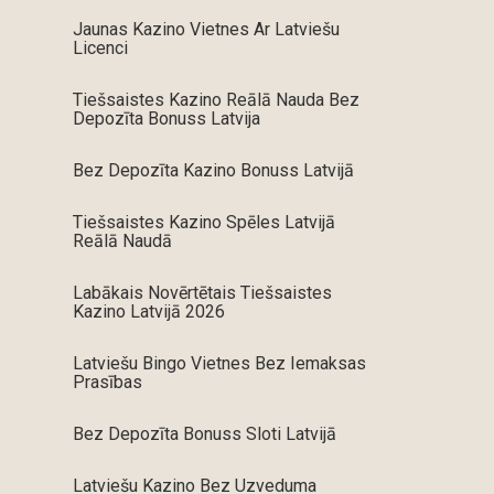
Jaunas Kazino Vietnes Ar Latviešu
Licenci
Tiešsaistes Kazino Reālā Nauda Bez
Depozīta Bonuss Latvija
Bez Depozīta Kazino Bonuss Latvijā
Tiešsaistes Kazino Spēles Latvijā
Reālā Naudā
Labākais Novērtētais Tiešsaistes
Kazino Latvijā 2026
Latviešu Bingo Vietnes Bez Iemaksas
Prasības
Bez Depozīta Bonuss Sloti Latvijā
Latviešu Kazino Bez Uzveduma