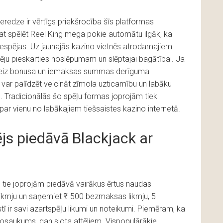
ieredze ir vērtīgs priekšrocība šīs platformas
arat spēlēt Reel King mega pokie automātu ilgāk, ka
espējas. Uz jaunajās kazino vietnēs atrodamajiem
ēju pieskarties noslēpumam un slēptajai bagātībai. Ja
 60 reiz bonusa un iemaksas summas derīguma
ar palīdzēt veicināt zīmola uzticamību un labāku
 Tradicionālās šo spēļu formas joprojām tiek
par vienu no labākajiem tiešsaistes kazino internetā.
js piedāvā Blackjack ar
u tie joprojām piedāvā vairākus ērtus naudas
likmju un saņemiet ₹1 500 bezmaksas likmju, 5
tī ir savi azartspēļu likumi un noteikumi. Piemēram, ka
h nosaukums, gan slota attēliem. Vispopulārākie