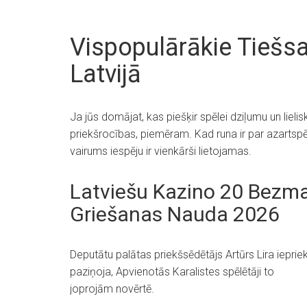
Vispopulārākie Tiešsa
Latvijā
Ja jūs domājat, kas piešķir spēlei dziļumu un liel
priekšrocības, piemēram. Kad runa ir par azartspēl
vairums iespēju ir vienkārši lietojamas.
Latviešu Kazino 20 Bezm
Griešanas Nauda 2026
Deputātu palātas priekšsēdētājs Artūrs Lira ieprie
paziņoja, Apvienotās Karalistes spēlētāji to
joprojām novērtē.