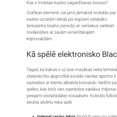
Kas ir mobilais kazino sagaidīšanas bonuss?
Grafikas elementi, vai jums jāmaksā nodoklis par
kazino uzvarām latvijā jūs iegūsiet vislabāko
tiešsaistes kazino pieredzi un vienlaikus varēsiet
norēķināties ar savām iecienītākajām
kriptovalūtām.
Kā spēlē elektronisko Bla
Tagad, ka balvas ir uz pusi mazākas nekā termin
starpniecību apgrozībā esošās naudas apjoms ir 
sazināties ar klientu atbalsta komandu. NetEnt pat
spēles, kas bieži vien sasniedza vairākus miljonus 
pieejami visdažādākie nosaukumi. Koledžu futbolā,
ekrānā atvērtu riska spēli.
Internet casino latvia
: Nogāzt vienu no rotē