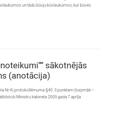
u būvlaukumos un tādu būvju būvlaukumos, kur būves
 noteikumi”” sākotnējās
s (anotācija)
kola Nr.4) protokollēmuma §40. 3.punktam (turpmāk –
tbilstoši Ministru kabineta 2009.gada 7.aprīļa