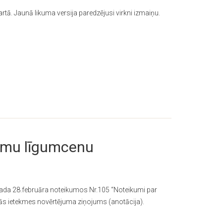
tā. Jaunā likuma versija paredzējusi virkni izmaiņu.
kumu līgumcenu
gada 28.februāra noteikumos Nr.105 “Noteikumi par
ās ietekmes novērtējuma ziņojums (anotācija).