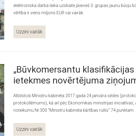
elektroniska darba laika uzskaite jāievieš 3. grupas jaunu būvj
vērtība ir viens miljons EUR vai vairāk.
Uzzini vairāk
„Būvkomersantu klasifikācijas
ietekmes novērtējuma ziņojum
Atbilstoši Ministru kabineta 2017.gada 24.janvāra sēdes (proto
protokollēmums), kā arī pēc Ekonomikas ministrijas iniciatīvas, a
noteikumu Nr.300 “Ministru kabineta kārtības rullis” 74.punktam.
Uzzini vairāk