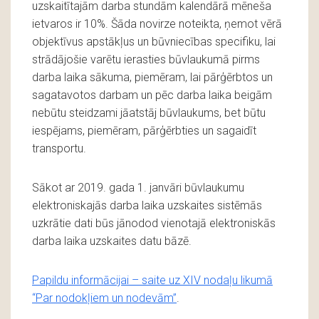
uzskaitītajām darba stundām kalendārā mēneša
ietvaros ir 10%. Šāda novirze noteikta, ņemot vērā
objektīvus apstākļus un būvniecības specifiku, lai
strādājošie varētu ierasties būvlaukumā pirms
darba laika sākuma, piemēram, lai pārģērbtos un
sagatavotos darbam un pēc darba laika beigām
nebūtu steidzami jāatstāj būvlaukums, bet būtu
iespējams, piemēram, pārģērbties un sagaidīt
transportu.
Sākot ar 2019. gada 1. janvāri būvlaukumu
elektroniskajās darba laika uzskaites sistēmās
uzkrātie dati būs jānodod vienotajā elektroniskās
darba laika uzskaites datu bāzē.
Papildu informācijai – saite uz XIV nodaļu likumā
“Par nodokļiem un nodevām”
.