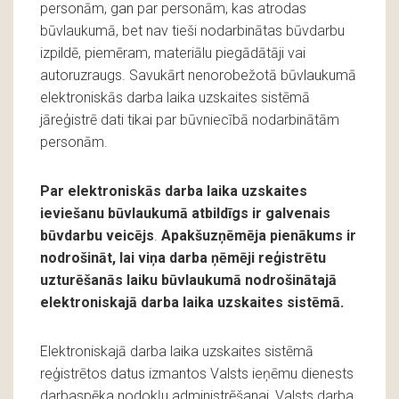
personām, gan par personām, kas atrodas
būvlaukumā, bet nav tieši nodarbinātas būvdarbu
izpildē, piemēram, materiālu piegādātāji vai
autoruzraugs. Savukārt nenorobežotā būvlaukumā
elektroniskās darba laika uzskaites sistēmā
jāreģistrē dati tikai par būvniecībā nodarbinātām
personām.
Par elektroniskās darba laika uzskaites
ieviešanu būvlaukumā atbildīgs ir galvenais
būvdarbu veicējs
.
Apakšuzņēmēja pienākums ir
nodrošināt, lai viņa darba ņēmēji reģistrētu
uzturēšanās laiku būvlaukumā nodrošinātajā
elektroniskajā darba laika uzskaites sistēmā.
Elektroniskajā darba laika uzskaites sistēmā
reģistrētos datus izmantos Valsts ieņēmu dienests
darbaspēka nodokļu administrēšanai, Valsts darba