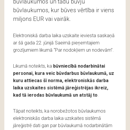
būvlaukumos un tādu būvju
būvlaukumos, kur būves vērtība ir viens
miljons EUR vai vairāk.
Elektroniskā darba laika uzskaite ieviesta saskaņā
ar šā gada 22. jūnijā Saeimā pieņemtajiem
grozījumiem likumā “Par nodokļiem un nodevām”.
Likumā noteikts, ka
būvniecībā nodarbinātai
personai, kura veic būvdarbus būvlaukumā, uz
kuru attiecas šī norma, elektroniskās darba
laika uzskaites sistēmā jāreģistrējas ikreiz,
kad tā ierodas būvlaukumā un atstāj to
.
Tāpat noteikts, ka norobežotos būvlaukumos
elektroniskās darba laika uzskaites sistēmā
jāreģistrē dati gan par būvlaukumā nodarbinātām