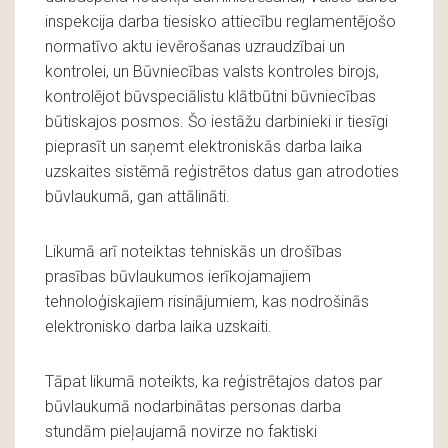
inspekcija darba tiesisko attiecību reglamentējošo
normatīvo aktu ievērošanas uzraudzībai un
kontrolei, un Būvniecības valsts kontroles birojs,
kontrolējot būvspeciālistu klātbūtni būvniecības
būtiskajos posmos. Šo iestāžu darbinieki ir tiesīgi
pieprasīt un saņemt elektroniskās darba laika
uzskaites sistēmā reģistrētos datus gan atrodoties
būvlaukumā, gan attālināti.
Likumā arī noteiktas tehniskās un drošības
prasības būvlaukumos ierīkojamajiem
tehnoloģiskajiem risinājumiem, kas nodrošinās
elektronisko darba laika uzskaiti.
Tāpat likumā noteikts, ka reģistrētajos datos par
būvlaukumā nodarbinātas personas darba
stundām pieļaujamā novirze no faktiski