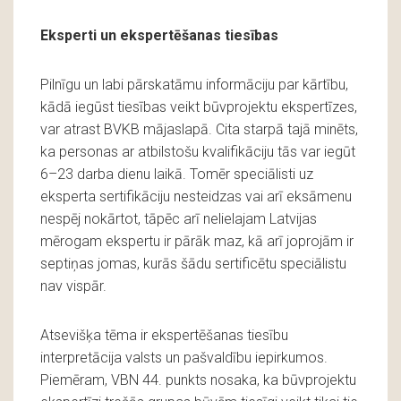
Eksperti un ekspertēšanas tiesības
Pilnīgu un labi pārskatāmu informāciju par kārtību,
kādā iegūst tiesības veikt būvprojektu ekspertīzes,
var atrast BVKB mājaslapā. Cita starpā tajā minēts,
ka personas ar atbilstošu kvalifikāciju tās var iegūt
6–23 darba dienu laikā. Tomēr speciālisti uz
eksperta sertifikāciju nesteidzas vai arī eksāmenu
nespēj nokārtot, tāpēc arī nelielajam Latvijas
mērogam ekspertu ir pārāk maz, kā arī joprojām ir
septiņas jomas, kurās šādu sertificētu speciālistu
nav vispār.
Atsevišķa tēma ir ekspertēšanas tiesību
interpretācija valsts un pašvaldību iepirkumos.
Piemēram, VBN 44. punkts nosaka, ka būvprojektu