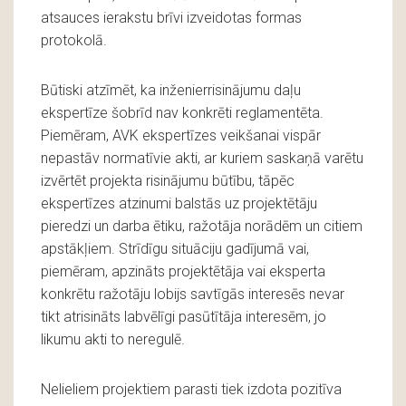
atsauces ierakstu brīvi izveidotas formas
protokolā.
Būtiski atzīmēt, ka inženierrisinājumu daļu
ekspertīze šobrīd nav konkrēti reglamentēta.
Piemēram, AVK ekspertīzes veikšanai vispār
nepastāv normatīvie akti, ar kuriem saskaņā varētu
izvērtēt projekta risinājumu būtību, tāpēc
ekspertīzes atzinumi balstās uz projektētāju
pieredzi un darba ētiku, ražotāja norādēm un citiem
apstākļiem. Strīdīgu situāciju gadījumā vai,
piemēram, apzināts projektētāja vai eksperta
konkrētu ražotāju lobijs savtīgās interesēs nevar
tikt atrisināts labvēlīgi pasūtītāja interesēm, jo
likumu akti to neregulē.
Nelieliem projektiem parasti tiek izdota pozitīva