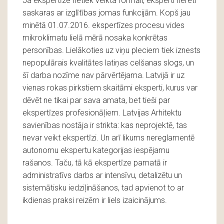
Ja ekspertīze netiek veikta formāli, eksperti nereti
saskaras ar izglītības jomas funkcijām. Kopš jau
minētā 01.07.2016. ekspertīzes procesu vides
mikroklimatu lielā mērā nosaka konkrētas
personības. Lielākoties uz viņu pleciem tiek iznests
nepopulārais kvalitātes latiņas celšanas slogs, un
šī darba nozīme nav pārvērtējama. Latvijā ir uz
vienas rokas pirkstiem skaitāmi eksperti, kurus var
dēvēt ne tikai par sava amata, bet tieši par
ekspertīzes profesionāļiem. Latvijas Arhitektu
savienības nostāja ir strikta: kas neprojektē, tas
nevar veikt ekspertīzi. Un arī likums nereglamentē
autonomu ekspertu kategorijas iespējamu
rašanos. Taču, tā kā ekspertīze pamatā ir
administratīvs darbs ar intensīvu, detalizētu un
sistemātisku iedziļināšanos, tad apvienot to ar
ikdienas praksi reizēm ir liels izaicinājums.