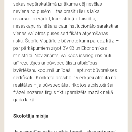
sekas nepārskatāmā iznākuma dēļ nevēlas
neviena no pusēm – tas prasītu lielus laika
resursus, pierādot, kam strīdā ir taisnība,
nesaskaņu risināšanu caur institucionālo saraksti ar
vienas vai otras puses sertifikāta atņemšanas
risku. Šobrīd Vispārīgie būvnoteikumi paredz frāzi –
par pārkāpumiem ziņot BVKB un Ekonomikas
ministrijai. Nav zināms, vai kāds iesniegums būtu
arī rezultējies ar būvspeciālistu atbildības
izvērtēšanu kopumā un īpaši – apturot būvprakses
sertifikātu. Konkrētā prasība ir vienkārši atrauta no
realitātes – ja būvspeciālisti rīkotos atbilstoši šai
frāzei, nozares tirgus tiktu paralizēts mazāk nekā
gada laikā.
Skolotāja misija