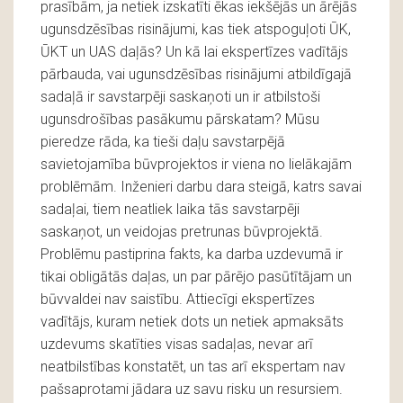
prasībām, ja netiek izskatīti ēkas iekšējās un ārējās
ugunsdzēsības risinājumi, kas tiek atspoguļoti ŪK,
ŪKT un UAS daļās? Un kā lai ekspertīzes vadītājs
pārbauda, vai ugunsdzēsības risinājumi atbildīgajā
sadaļā ir savstarpēji saskaņoti un ir atbilstoši
ugunsdrošības pasākumu pārskatam? Mūsu
pieredze rāda, ka tieši daļu savstarpējā
savietojamība būvprojektos ir viena no lielākajām
problēmām. Inženieri darbu dara steigā, katrs savai
sadaļai, tiem neatliek laika tās savstarpēji
saskaņot, un veidojas pretrunas būvprojektā.
Problēmu pastiprina fakts, ka darba uzdevumā ir
tikai obligātās daļas, un par pārējo pasūtītājam un
būvvaldei nav saistību. Attiecīgi ekspertīzes
vadītājs, kuram netiek dots un netiek apmaksāts
uzdevums skatīties visas sadaļas, nevar arī
neatbilstības konstatēt, un tas arī ekspertam nav
pašsaprotami jādara uz savu risku un resursiem.