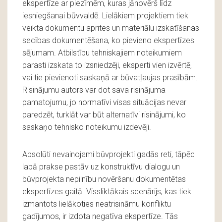
ekspertīze ar piezīmēm, kuras jānovērš līdz
iesniegšanai būvvaldē. Lielākiem projektiem tiek
veikta dokumentu aprites un materiālu izskatīšanas
secības dokumentēšana, ko pievieno ekspertīzes
sējumam. Atbilstību tehniskajiem noteikumiem
parasti izskata to izsniedzēji, eksperti vien izvērtē,
vai tie pievienoti saskaņā ar būvatļaujas prasībām.
Risinājumu autors var dot sava risinājuma
pamatojumu, jo normatīvi visas situācijas nevar
paredzēt, turklāt var būt alternatīvi risinājumi, ko
saskaņo tehnisko noteikumu izdevēji.
Absolūti nevainojami būvprojekti gadās reti, tāpēc
labā prakse pastāv uz konstruktīvu dialogu un
būvprojekta nepilnību novēršanu dokumentētas
ekspertīzes gaitā. Vissliktākais scenārijs, kas tiek
izmantots lielākoties neatrisināmu konfliktu
gadījumos, ir izdota negatīva ekspertīze. Tās