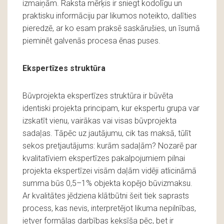
izmaiņām. Raksta mērķis ir sniegt kodolīgu un
praktisku informāciju par likumos noteikto, dalīties
pieredzē, ar ko esam praksē saskārušies, un īsumā
pieminēt galvenās procesa ēnas puses.
Ekspertīzes struktūra
Būvprojekta ekspertīzes struktūra ir būvēta
identiski projekta principam, kur ekspertu grupa var
izskatīt vienu, vairākas vai visas būvprojekta
sadaļas. Tāpēc uz jautājumu, cik tas maksā, tūlīt
sekos pretjautājums: kurām sadaļām? Nozarē par
kvalitatīviem ekspertīzes pakalpojumiem pilnai
projekta ekspertīzei visām daļām vidēji atlicināmā
summa būs 0,5–1% objekta kopējo būvizmaksu.
Ar kvalitātes jēdziena klātbūtni šeit tiek saprasts
process, kas nevis, interpretējot likuma nepilnības,
ietver formālas darbības ķeksīša pēc, bet ir