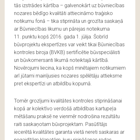
tās izstrādes kārtība – galvenokārt uz būvniecības
nozares bēdīgo kvalitāti attiecināmo traģisko
notikumu fonā – tika stiprināta un grozīta saskaņā
ar Būvniecības likumu un pārejas noteikuma
11. punktu kopš 2016. gada 1. jūlija. Šobrīd
būvprojektu ekspertīzes var veikt tikai Būvniecības
kontroles biroja (BVKB) sertificētie būvspeciālisti
un būvkomersanti likumā noteiktajā kārtībā.
Novērojumi liecina, ka kopš minētajiem notikumiem
arī jūtami mainījusies nozares spēlētāju attieksme
pret ekspertīzi un atbildību kopumā.
Tomēr grozījumi kvalitātes kontroles stiprināšanai
kopā ar kolektīvo verdošā atbildības kartupeļa
mētāšanu praksē ne vienmēr nodrošina rezultātu
raiti saskaņotam būvprojektam. Pasūtītājs
iecerētā kvalitātes garanta vietā nereti saskaras ar
negaidītām klapatām, kuru risināšanas rodas