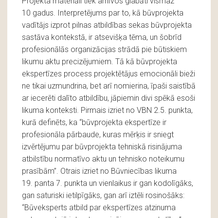
Projekta materiāli tiek arhīvos glabāti vismaz
10 gadus. Interpretējums par to, kā būvprojekta
vadītājs izprot pilnas atbildības sekas būvprojekta
sastāva kontekstā, ir atsevišķa tēma, un šobrīd
profesionālās organizācijas strādā pie būtiskiem
likumu aktu precizējumiem. Tā kā būvprojekta
ekspertīzes process projektētājus emocionāli bieži
ne tikai uzmundrina, bet arī nomierina, īpaši saistībā
ar iecerēti dalīto atbildību, jāpiemin divi spēkā esoši
likuma konteksti. Pirmais izriet no VBN 2.5. punkta,
kurā definēts, ka “būvprojekta ekspertīze ir
profesionāla pārbaude, kuras mērķis ir sniegt
izvērtējumu par būvprojekta tehniskā risinājuma
atbilstību normatīvo aktu un tehnisko noteikumu
prasībām”. Otrais izriet no Būvniecības likuma
19. panta 7. punkta un vienlaikus ir gan kodolīgāks,
gan saturiski ietilpīgāks, gan arī iztēli rosinošāks:
“Būveksperts atbild par ekspertīzes atzinuma