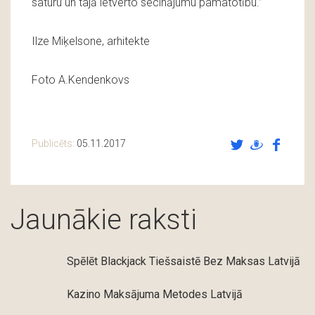
saturu un tajā ietverto secinājumu pamatotību.”
Ilze Miķelsone, arhitekte
Foto A.Kendenkovs
Publicēts:
05.11.2017
Jaunākie raksti
Spēlēt Blackjack Tiešsaistē Bez Maksas Latvijā
Kazino Maksājuma Metodes Latvijā