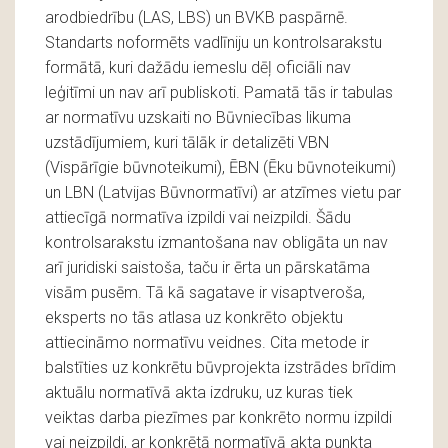
arodbiedrību (LAS, LBS) un BVKB paspārnē.
Standarts noformēts vadlīniju un kontrolsarakstu
formātā, kuri dažādu iemeslu dēļ oficiāli nav
leģitīmi un nav arī publiskoti. Pamatā tās ir tabulas
ar normatīvu uzskaiti no Būvniecības likuma
uzstādījumiem, kuri tālāk ir detalizēti VBN
(Vispārīgie būvnoteikumi), ĒBN (Ēku būvnoteikumi)
un LBN (Latvijas Būvnormatīvi) ar atzīmes vietu par
attiecīgā normatīva izpildi vai neizpildi. Šādu
kontrolsarakstu izmantošana nav obligāta un nav
arī juridiski saistoša, taču ir ērta un pārskatāma
visām pusēm. Tā kā sagatave ir visaptveroša,
eksperts no tās atlasa uz konkrēto objektu
attiecināmo normatīvu veidnes. Cita metode ir
balstīties uz konkrētu būvprojekta izstrādes brīdim
aktuālu normatīvā akta izdruku, uz kuras tiek
veiktas darba piezīmes par konkrēto normu izpildi
vai neizpildi, ar konkrētā normatīvā akta punkta