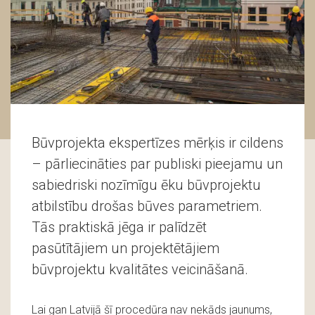
Būvprojekta ekspertīzes mērķis ir cildens
– pārliecināties par publiski pieejamu un
sabiedriski nozīmīgu ēku būvprojektu
atbilstību drošas būves parametriem.
Tās praktiskā jēga ir palīdzēt
pasūtītājiem un projektētājiem
būvprojektu kvalitātes veicināšanā.
Lai gan Latvijā šī procedūra nav nekāds jaunums,