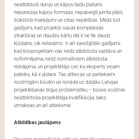
neatbilstoši durvju un kāpņu laidu platumi,
nepareizas kāpņu formulas, nepabeigti jumta plāni,
trūkstoši marķējumi un citas nepilnības. Mēdz būt
gadījumi, kad projekts savas kompleksās
struktūras un daudzo kārtu dēļ ir ne tik daudz
kļūdains, cik nelasāms. Ir arī sarežģītāki gadījumi,
kad būvprojektam nav nedz atbilstoša sastāva un
noformējuma, nedz normatīviem atbilstoša
risinājuma, un projektētājs cer, ka eksperts viņam
pateiks, kā ir jādara. Tas attiecas uz pietiekami
nozīmīgām būvēm un norāda uz dziļāku Latvijas
projektēšanas tirgus problemātiku – būves nozīmei
neatbilstoša projektētāja kvalifikācija, laiks,
izmaksas un arī attieksme.
Atbildības jautājums