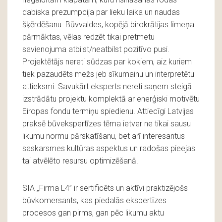
dabiska prezumpcija par lieku laika un naudas
šķērdēšanu. Būvvaldes, kopējā birokrātijas līmeņa
pārmāktas, vēlas redzēt tikai pretmetu
savienojuma atbilst/neatbilst pozitīvo pusi.
Projektētājs nereti sūdzas par kokiem, aiz kuriem
tiek pazaudēts mežs jeb sīkumainu un interpretētu
attieksmi. Savukārt eksperts nereti saņem steigā
izstrādātu projektu komplektā ar enerģiski motivētu
Eiropas fondu termiņu spiedienu. Attiecīgi Latvijas
praksē būvekspertīzes tēma ietver ne tikai sausu
likumu normu pārskatīšanu, bet arī interesantus
saskarsmes kultūras aspektus un radošas pieejas
tai atvēlēto resursu optimizēšanā.
SIA „Firma L4” ir sertificēts un aktīvi praktizējošs
būvkomersants, kas piedalās ekspertīzes
procesos gan pirms, gan pēc likumu aktu