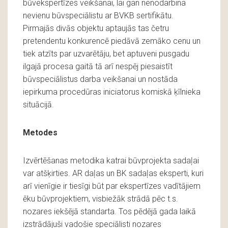
būvekspertīzes veikšanai, lai gan nenodarbina
nevienu būvspeciālistu ar BVKB sertifikātu.
Pirmajās divās objektu aptaujās tas četru
pretendentu konkurencē piedāvā zemāko cenu un
tiek atzīts par uzvarētāju, bet aptuveni pusgadu
ilgajā procesa gaitā tā arī nespēj piesaistīt
būvspeciālistus darba veikšanai un nostāda
iepirkuma procedūras iniciatorus komiskā ķīlnieka
situācijā.
Metodes
Izvērtēšanas metodika katrai būvprojekta sadaļai
var atšķirties. AR daļas un BK sadaļas eksperti, kuri
arī vienīgie ir tiesīgi būt par ekspertīzes vadītājiem
ēku būvprojektiem, visbiežāk strādā pēc t.s.
nozares iekšējā standarta. Tos pēdējā gada laikā
izstrādājuši vadošie speciālisti nozares