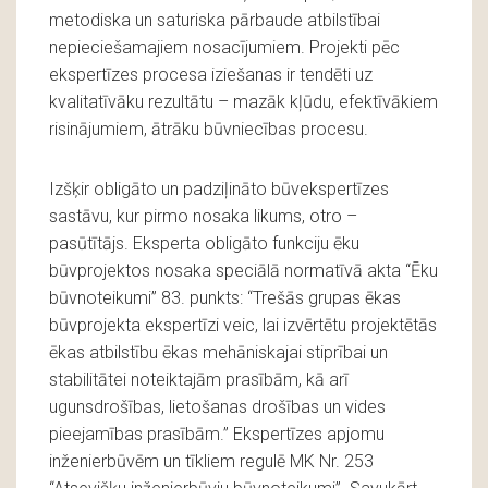
metodiska un saturiska pārbaude atbilstībai
nepieciešamajiem nosacījumiem. Projekti pēc
ekspertīzes procesa iziešanas ir tendēti uz
kvalitatīvāku rezultātu – mazāk kļūdu, efektīvākiem
risinājumiem, ātrāku būvniecības procesu.
Izšķir obligāto un padziļināto būvekspertīzes
sastāvu, kur pirmo nosaka likums, otro –
pasūtītājs. Eksperta obligāto funkciju ēku
būvprojektos nosaka speciālā normatīvā akta “Ēku
būvnoteikumi” 83. punkts: “Trešās grupas ēkas
būvprojekta ekspertīzi veic, lai izvērtētu projektētās
ēkas atbilstību ēkas mehāniskajai stiprībai un
stabilitātei noteiktajām prasībām, kā arī
ugunsdrošības, lietošanas drošības un vides
pieejamības prasībām.” Ekspertīzes apjomu
inženierbūvēm un tīkliem regulē MK Nr. 253