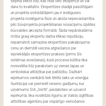
turpina sekot līdz, kas reāli veic ekspertīzi un vai
dara to kvalitatīvi. Ekspertīzes stadijā pasūtītājam
un projekta izstrādātājiem jau ir ieslēgusies
projekta noslēguma fāze un akūta nepieciešamība
pēc būvprojekta projektēšanas nosacījumu izpildes
būvvaldes akcepta formātā. Šāda nepārskatāma
rīcība grauj ekspertu darba ētikas reputāciju,
nepamatoti samazina ekspertīzes pakalpojuma
cenu un diemžēl veicina atgriešanos pie
iepriekšējās ekspertīzes prakses (pirms šīs
sistēmas ieviešanas), kurā procesa būtība tika
nonivelēta līdz parakstam uz vienas lapas un
simboliskai atlīdzībai par palīdzību. Dažkārt
iepirkumos vienkārši tiek tērēts laiks un enerģija.
Ilustrācijai var pieminēt neseno gadījumu, kur
uzņēmums SIA „Vertti”, piedaloties un uzvarot
iepirkumā, tika noslēdzis līgumu ar Valsts izglītības
attīstības aģentūru par vispārīgo vienošanos