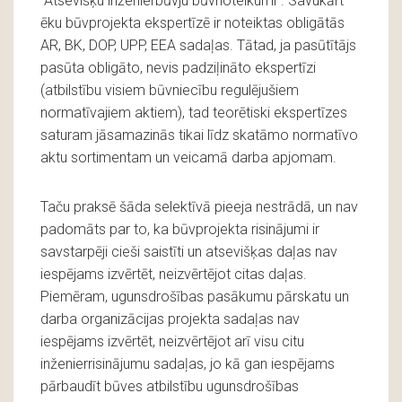
“Atsevišķu inženierbūvju būvnoteikumi”. Savukārt
ēku būvprojekta ekspertīzē ir noteiktas obligātās
AR, BK, DOP, UPP, EEA sadaļas. Tātad, ja pasūtītājs
pasūta obligāto, nevis padziļināto ekspertīzi
(atbilstību visiem būvniecību regulējušiem
normatīvajiem aktiem), tad teorētiski ekspertīzes
saturam jāsamazinās tikai līdz skatāmo normatīvo
aktu sortimentam un veicamā darba apjomam.
Taču praksē šāda selektīvā pieeja nestrādā, un nav
padomāts par to, ka būvprojekta risinājumi ir
savstarpēji cieši saistīti un atsevišķas daļas nav
iespējams izvērtēt, neizvērtējot citas daļas.
Piemēram, ugunsdrošības pasākumu pārskatu un
darba organizācijas projekta sadaļas nav
iespējams izvērtēt, neizvērtējot arī visu citu
inženierrisinājumu sadaļas, jo kā gan iespējams
pārbaudīt būves atbilstību ugunsdrošības