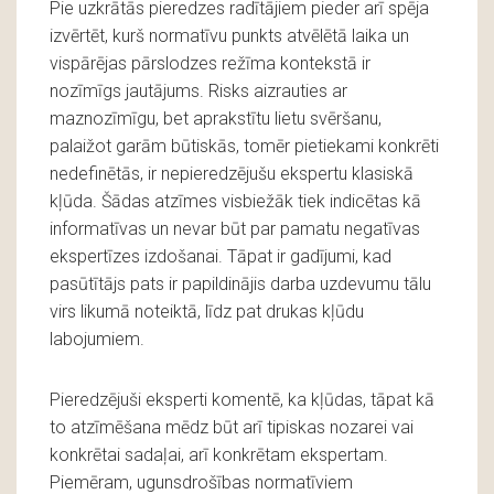
Pie uzkrātās pieredzes radītājiem pieder arī spēja
izvērtēt, kurš normatīvu punkts atvēlētā laika un
vispārējas pārslodzes režīma kontekstā ir
nozīmīgs jautājums. Risks aizrauties ar
maznozīmīgu, bet aprakstītu lietu svēršanu,
palaižot garām būtiskās, tomēr pietiekami konkrēti
nedefinētās, ir nepieredzējušu ekspertu klasiskā
kļūda. Šādas atzīmes visbiežāk tiek indicētas kā
informatīvas un nevar būt par pamatu negatīvas
ekspertīzes izdošanai. Tāpat ir gadījumi, kad
pasūtītājs pats ir papildinājis darba uzdevumu tālu
virs likumā noteiktā, līdz pat drukas kļūdu
labojumiem.
Pieredzējuši eksperti komentē, ka kļūdas, tāpat kā
to atzīmēšana mēdz būt arī tipiskas nozarei vai
konkrētai sadaļai, arī konkrētam ekspertam.
Piemēram, ugunsdrošības normatīviem