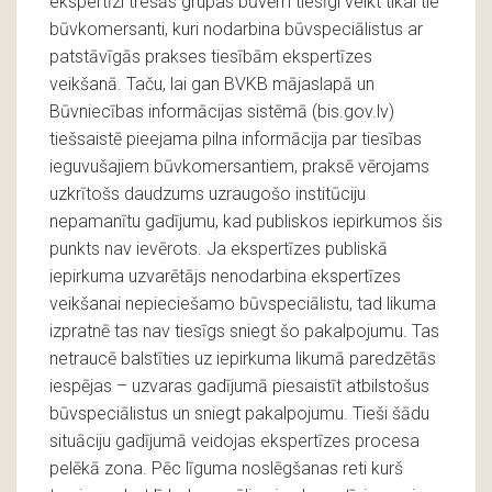
ekspertīzi trešās grupas būvēm tiesīgi veikt tikai tie
būvkomersanti, kuri nodarbina būvspeciālistus ar
patstāvīgās prakses tiesībām ekspertīzes
veikšanā. Taču, lai gan BVKB mājaslapā un
Būvniecības informācijas sistēmā (bis.gov.lv)
tiešsaistē pieejama pilna informācija par tiesības
ieguvušajiem būvkomersantiem, praksē vērojams
uzkrītošs daudzums uzraugošo institūciju
nepamanītu gadījumu, kad publiskos iepirkumos šis
punkts nav ievērots. Ja ekspertīzes publiskā
iepirkuma uzvarētājs nenodarbina ekspertīzes
veikšanai nepieciešamo būvspeciālistu, tad likuma
izpratnē tas nav tiesīgs sniegt šo pakalpojumu. Tas
netraucē balstīties uz iepirkuma likumā paredzētās
iespējas – uzvaras gadījumā piesaistīt atbilstošus
būvspeciālistus un sniegt pakalpojumu. Tieši šādu
situāciju gadījumā veidojas ekspertīzes procesa
pelēkā zona. Pēc līguma noslēgšanas reti kurš