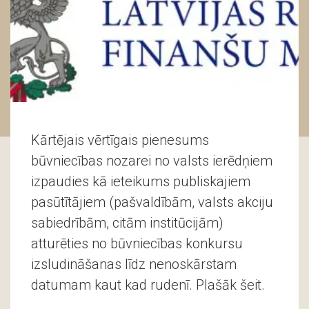
Kārtējais vērtīgais pienesums
būvniecības nozarei no valsts ierēdņiem
izpaudies kā ieteikums publiskajiem
pasūtītājiem (pašvaldībām, valsts akciju
sabiedrībām, citām institūcijām)
atturēties no būvniecības konkursu
izsludināšanas līdz nenoskārstam
datumam kaut kad rudenī. Plašāk šeit.