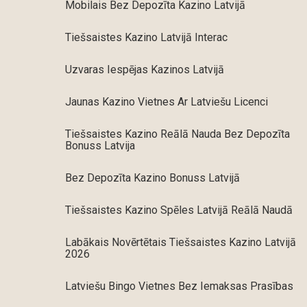
Mobilais Bez Depozīta Kazino Latvijā
Tiešsaistes Kazino Latvijā Interac
Uzvaras Iespējas Kazinos Latvijā
Jaunas Kazino Vietnes Ar Latviešu Licenci
Tiešsaistes Kazino Reālā Nauda Bez Depozīta
Bonuss Latvija
Bez Depozīta Kazino Bonuss Latvijā
Tiešsaistes Kazino Spēles Latvijā Reālā Naudā
Labākais Novērtētais Tiešsaistes Kazino Latvijā
2026
Latviešu Bingo Vietnes Bez Iemaksas Prasības