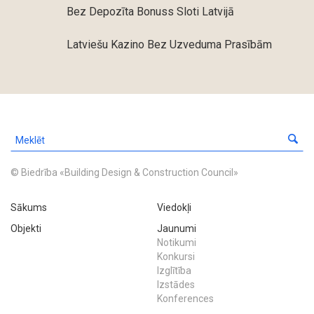
Bez Depozīta Bonuss Sloti Latvijā
Latviešu Kazino Bez Uzveduma Prasībām
© Biedrība «Building Design & Construction Council»
Sākums
Viedokļi
Objekti
Jaunumi
Notikumi
Konkursi
Izglītība
Izstādes
Konferences