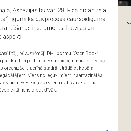
ājā, Aspazijas bulvārī 28, Rīgā organizēja
ta”) līgumi kā būvprocesa caurspīdīguma,
arantēšanas instruments. Latvijas un
e aspekti.
e pasūtītāji, būvuzņēmēji. Divu posmu “Open Book”
am pārskatīt un pārbaudīt visus pieņēmumus attiecībā
 organizāciju agrīnā stadijā, strādājot kopā ar
egādātājiem. Viens no ieguvumiem ir samazinātās
 nav vairs neveselīgā spiediena uz būvniekiem no
ūvobjektā noris produktīvāk.