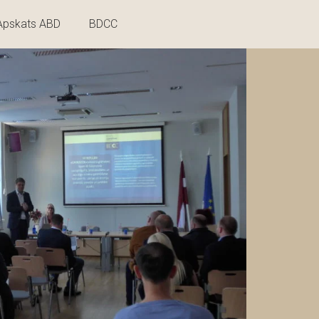
Apskats ABD
BDCC