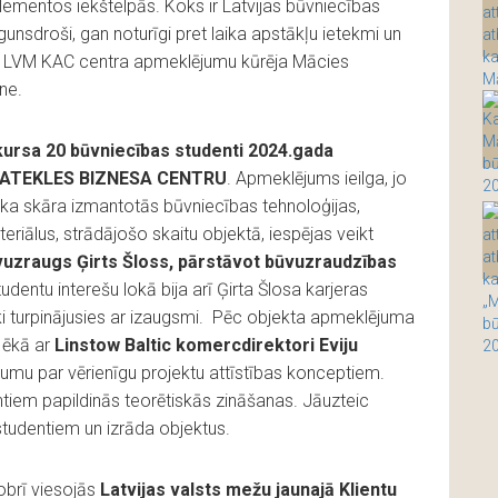
lementos iekštelpās. Koks ir Latvijas būvniecības
unsdroši, gan noturīgi pret laika apstākļu ietekmi un
ru. LVM KAC centra apmeklējumu kūrēja Mācies
ne.
kursa 20 būvniecības studenti 2024.gada
to SATEKLES BIZNESA CENTRU
. Apmeklējums ieilga, jo
tika skāra izmantotās būvniecības tehnoloģijas,
eriālus, strādājošo skaitu objektā, iespējas veikt
ūvuzraugs Ģirts Šloss, pārstāvot būvuzraudzības
tudentu interešu lokā bija arī Ģirta Šlosa karjeras
i turpinājusies ar izaugsmi. Pēc objekta apmeklējuma
e ēkā ar
Linstow Baltic komercdirektori Eviju
jumu par vērienīgu projektu attīstības konceptiem.
ntiem papildinās teorētiskās zināšanas. Jāuzteic
studentiem un izrāda objektus.
obrī viesojās
Latvijas valsts mežu jaunajā Klientu