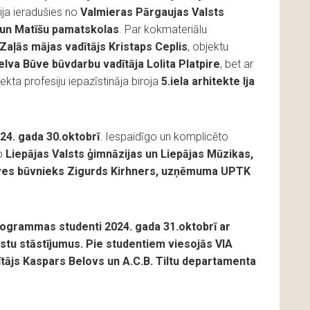
bija ieradušies no
Valmieras Pārgaujas Valsts
 un Matīšu pamatskolas
. Par kokmateriālu
Zaļās mājas vadītājs Kristaps Ceplis
, objektu
elva Būve būvdarbu vadītāja Lolita Platpire
, bet ar
kta profesiju iepazīstināja biroja
5.iela arhitekte Ija
24. gada 30.oktobrī
. Iespaidīgo un komplicēto
no
Liepājas Valsts ģimnāzijas un Liepājas Mūzikas,
tuves būvnieks Zigurds Kirhners, uzņēmuma UPTK
rogrammas studenti 2024. gada 31.oktobrī ar
stu stāstījumus. Pie studentiem viesojās VIA
ītājs Kaspars Belovs un A.C.B. Tiltu departamenta