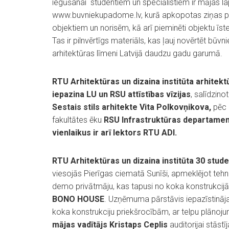
iegūšanai studentiem un speciālistiem ir mājas l
www.buvniekupadome.lv, kurā apkopotas ziņas p
objektiem un norisēm, kā arī pieminēti objektu īste
Tas ir pilnvērtīgs materiāls, kas ļauj novērtēt būvn
arhitektūras līmeni Latvijā daudzu gadu garumā.
RTU Arhitektūras un dizaina institūta arhitekt
iepazina LU un RSU attīstības vīzijas
, salīdzino
Sestais stils arhitekte Vita Polkovņikova,
pēc 
fakultātes ēku
RSU Infrastruktūras departament
vienlaikus ir arī lektors RTU ADI.
RTU Arhitektūras un dizaina institūta 30 stud
viesojās Pierīgas ciematā Sunīši, apmeklējot tehno
demo privātmāju, kas tapusi no koka konstrukcijām
BONO HOUSE
. Uzņēmuma pārstāvis iepazīstināja
koka konstrukciju priekšrocībām, ar telpu plānoju
mājas vadītājs Kristaps Ceplis
auditorijai stāst