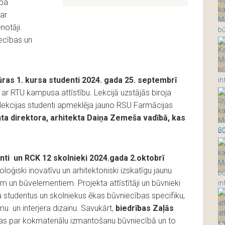
apa
ar
notāji.
iecības un
ūras 1. kursa studenti 2024. gada 25. septembrī
t ar RTU kampusa attīstību. Lekcijā uzstājās biroja
lekcijas studenti apmeklēja jauno RSU Farmācijas
a direktora, arhitekta Daiņa Zemeša vadībā, kas
enti un RCK 12 skolnieki
2024.gada 2.oktobrī
loģiski inovatīvu un arhitektoniski izskatīgu jaunu
 un būvelementiem. Projekta attīstītāji un būvnieki
 studentus un skolniekus ēkas būvniecības specifiku,
mu un interjera dizainu. Savukārt,
biedrības Zaļās
ījas par kokmateriālu izmantošanu būvniecībā un to