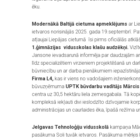
ēku.
Modernākā Baltijā cietuma apmeklējums
ar L
ietvaros norisinājās 2025. gada 19.septembrī. Pa
atļaujai Liepājas cietumā īsi pirms oficiālās atkl
1.ģimnāzijas vidusskolas klašu audzēkņi.
Vizīt
Jansone ievadsarunā informēja par daudzajām ar b
līdz specializētiem virzieniem projektēšanā un dar
būvniecību un ar darba pienākumiem iepazīstināj
Firma L4,
kas ir viens no vadošajiem inženierkon
būvuzņēmuma
UPTK būvdarbu vadītājs Mārcis 
centra uz 30,5 hektāru liela zemesgabala. Tā kopē
kompleksā iekļauti divi ieslodzīto dzīvojamie korpu
administrācijas un caurlaides ēka, īpašā režīma un
Jelgavas Tehnoloģiju vidusskolā
kampaņa Māci
pasākuma Soli tuvāk ietvaros. Pasākuma mērķis b