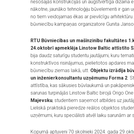
nesošajās konstrukcijās un augstvērtīga dizaina e
nākotne, jaunāko tehnoloģiju būvelementi ir gan ug
no tiem veidojamas ēkas ar pievilcīgu arhitektū
būvniecību kampaņas organizatore Gunita Janso
RTU Būvniecības un mašīnzinību fakultātes 1.
24.oktobrī apmeklēja Linstow Baltic attīstī
bija daudz saturīgu studentu jautājumi, kuru tema
konstruktīvos risinājumus, pielietotos apdares mat
būvniecību ziemas laikā, utt.
Objektu izrādīja b
un inženierkonsultantu uzņēmumu Forma 2
. S
attīstība, kas sākusies būvlaukumā un pakāpenisk
sarunas turpinājās Linstow Baltic birojā Origo On
Majevsku
, studentiem saņemot atbildes uz jautā
Lieliskā praktiskā pieredze reālos objektos stude
uzņēmumi, kuru speciālisti atvēl laiku sarunām ar 
Kopumā aptuveni 70 skolnieki 2024. gada 29.okt