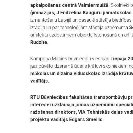
apkalpošanas centrā Valmiermuižā.
Skolnieki 
ģimnāzijas, J.Endzelīna Kauguru pamatskolas
izmantošanu Latvijā un pasaulē stāstīja biedrības
izrādīja un par tehnoloģijām stāstīja uzņēmuma
S
arhitektu uzdevumiem objektu īstenošanā un arhite
Rudzīte.
Kampaņa Mācies būvniecību viesojās
Liepājā 20
jaunbūvēto dzeramā ūdens krātuvi skolniekiem 
mākslas un dizaina vidusskolas izrādīja krā
vadītājs.
RTU Būvniecības fakultātes transportbūvju p
interesei uzklausīja jomas uzņēmumu speciāli
ražošanas direktors, VIA Tehniskās daļas vad
projektu vadītājs Edgars Smeilis.