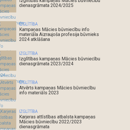
Izglītības kampaņas Mācies būvniecību
dienasgrāmata 2024/2025
IZGLĪTĪBA
Kampaņas Mācies būvniecību info
materiāla Aizraujoša profesija būvnieks
2024 atklāšana
IZGLĪTĪBA
Izglītības kampaņas Mācies būvniecību
dienasgrāmata 2023/2024
IZGLĪTĪBA
Atvērts kampaņas Mācies būvniecību
info materiāls 2023
IZGLĪTĪBA
Karjeras attīstības atbalsta kampaņas
Mācies būvniecību 2022/2023
dienasgrāmata