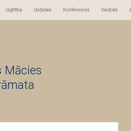
Izglītība
Izstādes
Konferences
Viedokļi
s Mācies
grāmata