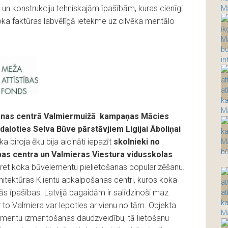
un konstrukciju tehniskajām īpašībām, kuras cienīgi
oka faktūras labvēlīgā ietekme uz cilvēka mentālo
ošanas centrā Valmiermuižā kampaņas Mācies
daloties Selva Būve pārstāvjiem Ligijai Āboliņai
 biroja ēku bija aicināti iepazīt
skolnieki no
ības centra un Valmieras Viestura vidusskolas
.
as pret koka būvelementu pielietošanas popularizēšanu.
rhitektūras Klientu apkalpošanas centri, kuros koka
ās īpašības. Latvijā pagaidām ir salīdzinoši maz
r to Valmiera var lepoties ar vienu no tām. Objekta
ementu izmantošanas daudzveidību, tā lietošanu