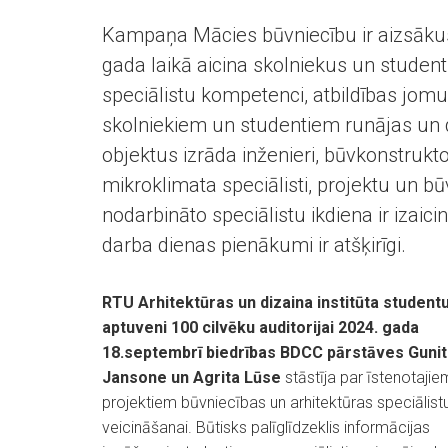
Kampaņa Mācies būvniecību ir aizsāku
gada laikā aicina skolniekus un student
speciālistu kompetenci, atbildības jomu
skolniekiem un studentiem runājas un 
objektus izrāda inženieri, būvkonstruktor
mikroklimata speciālisti, projektu un b
nodarbināto speciālistu ikdiena ir izaici
darba dienas pienākumi ir atšķirīgi.
RTU Arhitektūras un dizaina institūta student
aptuveni 100 cilvēku auditorijai 2024. gada
18.septembrī biedrības BDCC pārstāves Gunit
Jansone un Agrita Lūse
stāstīja par īstenotajie
projektiem būvniecības un arhitektūras speciālist
veicināšanai. Būtisks palīglīdzeklis informācijas