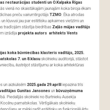
as restaurācijas studenti un O.Kalpaka Rīgas
jās vienā no skaistākajām jaunajām koka biroja ēkam
edicīnas preču vairumtirgotājs
TZMO
. Ēka atrodas
un kļuvusi jau par estētisku apkaimes vietzīmi un
as tradīcijām stāstīja biedrības
Zaļās mājas vadītājs
em izrādīja
projekta autors arhitekts Vents
ijas koka būvniecības klasteris vadītājs, 2025.
tskolas 7. un 8.klasu
skolnieku auditorijā, stāstot
niecību, ilustrējot stāstījumu ar koka arhitektūras
s un aizkulisēm
2025.gada 29.aprīlī
iepazina trīs
adītājas Gunitas Jansones
un
būvuzņēmuma
bā. Piedalījās skolnieki no Burtnieku Ausekļa
 Kocēnu pamatskolas. Vērtīgākais skolnieku
enošanu ar mērķi radīt estētisku un funkcionāli ērtu