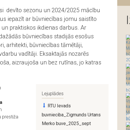
si devīto sezonu un 2024/2025 mācību
us iepazīt ar būvniecības jomu saistīto
 un praktiskos ikdienas darbus. Ar
dažādās būvniecības stadijās esošus
i, arhitekti, būvniecības tāmētāji,
ūvdarbu vadītāji. Eksaktajās nozarēs
noša, aizraujoša un bez rutīnas, jo katras
u
Lejuplādes
a
RTU Ievads
m
buvnieciba_Zigmunds Urtans
u prestiža
Merko buve_2025_sept