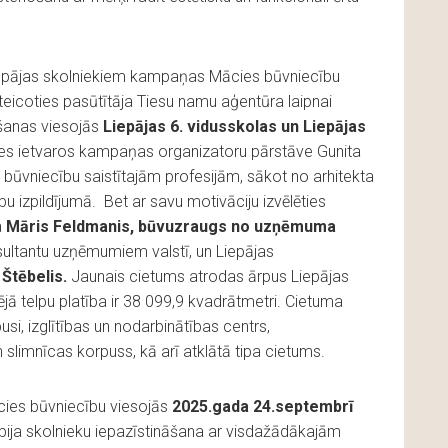
iepājas skolniekiem kampaņas Mācies būvniecību
teicoties pasūtītāja Tiesu namu aģentūra laipnai
āšanas viesojās
Liepājas 6. vidusskolas un Liepājas
es ietvaros kampaņas organizatoru pārstāve Gunita
ūvniecību saistītajām profesijām, sākot no arhitekta
bu izpildījumā. Bet ar savu motivāciju izvēlēties
a
Māris Feldmanis, būvuzraugs no uzņēmuma
sultantu uzņēmumiem valstī, un Liepājas
Štēbelis.
Jaunais cietums atrodas ārpus Liepājas
jā telpu platība ir 38 099,9 kvadrātmetri. Cietuma
si, izglītības un nodarbinātības centrs,
 slimnīcas korpuss, kā arī atklātā tipa cietums.
es būvniecību viesojās
2025.gada 24.septembrī
ija skolnieku iepazīstināšana ar visdažādākajām