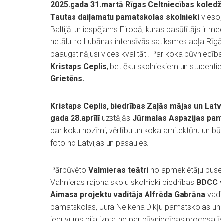
2025.gada 31.martā Rīgas Celtniecības koledž
Tautas daiļamatu pamatskolas skolnieki
vieso
Baltijā un iespējams Eiropā, kuras pasūtītājs ir m
netālu no Lubānas intensīvās satiksmes apļa Rīgā 
paaugstinājusi vides kvalitāti. Par koka būvniecīb
Kristaps Ceplis
, bet ēku skolniekiem un studenti
Grietēns.
Kristaps Ceplis, biedrības Zaļās mājas un Latv
gada 28.aprīlī
uzstājās
Jūrmalas Aspazijas pama
par koku nozīmi, vērtību un koka arhitektūru un būv
foto no Latvijas un pasaules.
Pārbūvēto
Valmieras teātri
no apmeklētāju puse
Valmieras rajona skolu skolnieki biedrības
BDCC v
Aimasa projektu vadītāja Alfrēda Gabrāna
vadī
pamatskolas, Jura Neikena Dikļu pamatskolas un
ieguvums bija izpratne par būvniecības procesa īst