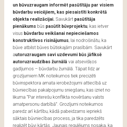
un būvuzraugam informēt pasūtītāju par visiem
būvdarbu veicējiem, kas piesaistīti konkrētā
objekta realizācijai.
Savukārt
pasūtītāja
pienākums
būs
pasūtīt
būvprojektu
, kas ietver
visus
būvdarbu veikšanai nepieciešamos
konstruktīvos risinājumus
, lai nodrošinātu, ka
būve atbilst būves būtiskajām prasībām. Savukārt
a
utoruzraugam savi uzdevumi būs jāfiksē
autoruzraudzības žurnālā
vai atsevišķos
gadījumos – būvdarbu žurnālā. Tāpat līdz ar
grozījumiem MK noteikumos tiek precizēti
būvinspektora amata ierobežojumi attiecībā uz
būvniecības pakalpojumu sniegšanu, kas izriet no
likuma “Par interešu konflikta novēršanu valsts
amatpersonu darbībā”. Grozījumi noteikumos
paredz arī kārtību, kādā pabeidzams iepriekš
sāktais būvniecības process, ja tika paredzēts
realizēt būvi kārtās. Jaunais regulējums nosaka, ka