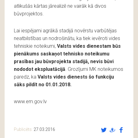
atlikušās kārtas jārealizē ne vairāk kā divos
būvprojektos.
Lai iespējami agrākā stadijā novērstu varbūtējas
neatbilstības un nodrošinātu, ka tiek ievēroti vides
tehniskie noteikumi,
Valsts vides dienestam būs
pienākums saskaņot tehnisko noteikumu
prasības jau būvprojekta stadijā, nevis būvi
nododot ekspluatācijā
. Grozījumi MK noteikumos
paredz, ka
Valsts vides dienests šo funkciju
sāks pildīt no 01.01.2018.
www.em.gov.lv
Publicēts:
27.03.2016